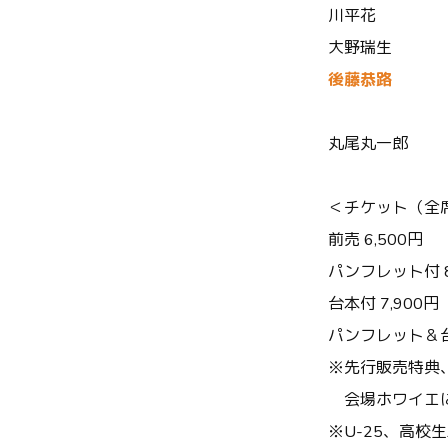
川平花
大野瑞生
後藤恭路
丸尾丸一郎
＜チケット（全
前売 6,500円
パンフレット付 8
台本付 7,900円
パンフレット＆台本
※先行販売特典
会場ホワイエに
※U-25、高