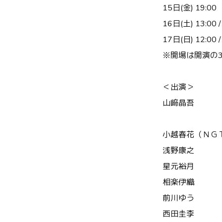
15日(金) 19:00
16日(土) 13:00 /
17日(日) 12:00 /
※開場は開演の
＜出演＞
山﨑晶吾
小越春花（ＮＧ
浅野康之
星元裕月
相楽伊織
前川ゆう
西田圭李