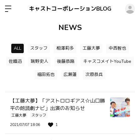
ロ
キャストコーポレーションBLOG
NEWS
ALL
スタッフ
相澤莉多
工藤大夢
中西智也
佐織迅
瑞野史人
後藤恭路
キャスコメイトYouTube
福田拓也
広瀬蓮
次原恭兵
【工藤大夢】「アストロロギアス☆山口勝
平の朗読劇ナビ」出演のお知らせ
工藤大夢
スタッフ
2021/07/07 18:06
1