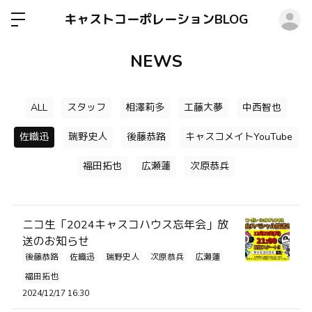
ロ
キャストコーポレーションBLOG
NEWS
ALL
スタッフ
相澤莉多
工藤大夢
中西智也
佐織迅
瑞野史人
後藤恭路
キャスコメイトYouTube
福田拓也
広瀬蓮
次原恭兵
ニコ生「2024キャスコハウス忘年会」放
送のお知らせ
後藤恭路
佐織迅
瑞野史人
次原恭兵
広瀬蓮
福田拓也
2024/12/17 16:30